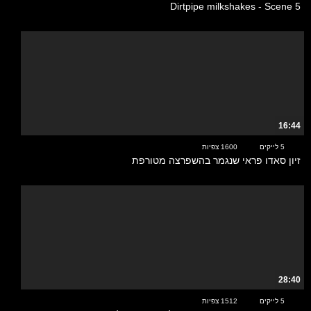
Dirtpipe milkshakes - Scene 5
16:44
5 לייקים
1600 צפיות
זיון סאדו פראי שנגמר בהשפרצה מטורפת
28:40
5 לייקים
1512 צפיות