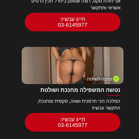
אני חולת סקס, רוצה שנאונן ביחד? תכין כרטיס
אשראי ותתקשר
חייג עכשיו:
03-6145977
זמינה לשיחה
נטשה המשפילה מחנכת ושולטת
המלכה הכי חרמנית ושווה, סקסית ומחנכת,
התקשר עכשיו!
חייג עכשיו:
03-6145977