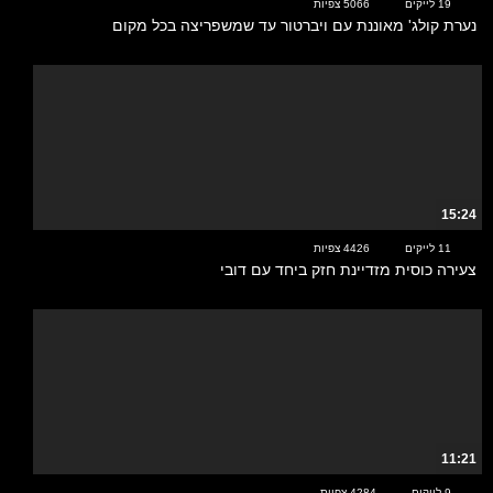
19 לייקים
5066 צפיות
נערת קולג' מאוננת עם ויברטור עד שמשפריצה בכל מקום
15:24
11 לייקים
4426 צפיות
צעירה כוסית מזדיינת חזק ביחד עם דובי
11:21
9 לייקים
4284 צפיות