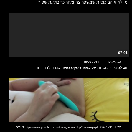
מי לא אוהב כוסית שמשפריצה ואחר כך בולעת שפיך
07:01
13 לייקים
3264 צפיות
זוג לסביות כוסיות על עושות סקס סוער עם דילדו וורוד
00:36
https://www.pornhub.com/view_video.php?viewkey=ph60644a91dfb22 לייקים