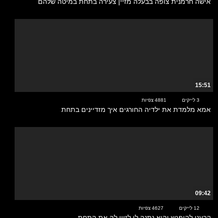
אישה חרמנית צופה בבעלה מזיין צעירה בתחת במיטה שלהם
15:51
3 לייקים
4881 צפיות
אמא מלמדת את ילדיה החורגים איך מזדיינים בתחת
09:42
12 לייקים
4627 צפיות
קבענו להיפגש והיא נתנה לי לזיין לה את התחת