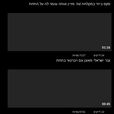
סקס ביתי במקלחת hd: מזיין אותה וגומר לה על התחת
01:16
24 לייקים
7127 צפיות
גבר ישראלי מאונן עם ויברטור בתחת
00:45
12 לייקים
6741 צפיות