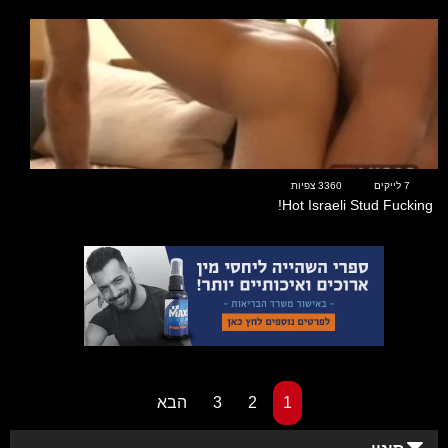
06:29
7 לייקים
3360 צפיות
Hot Israeli Stud Fucking!
1
2
3
הבא