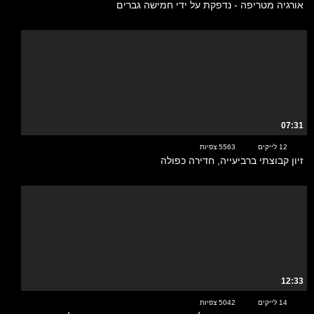
אורגיה מטריפה - נדפקת על ידי חמישה גברים
07:31
12 לייקים
5563 צפיות
זיון קבוצתי ברביעייה, חדירה כפולה
12:33
14 לייקים
5042 צפיות