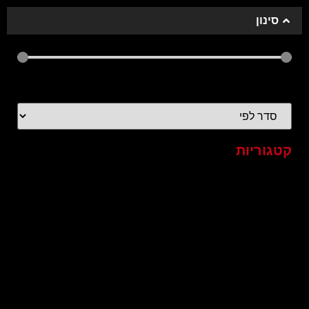
סינון
אורך הסרטון
40
—
0
קטגוריות
כל הסרטונים
2020
4k
60FPS