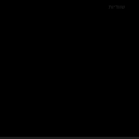
שוודיות
שחורות
שלישיות
תחפושות
תחת גדול
תלמידות
תלת מימד מציאותי