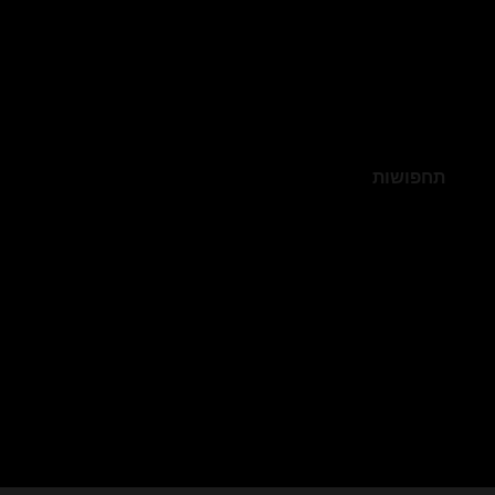
שוודיות
שחורות
שלישיות
תחפושות
תחת גדול
תלמידות
תלת מימד מציאותי