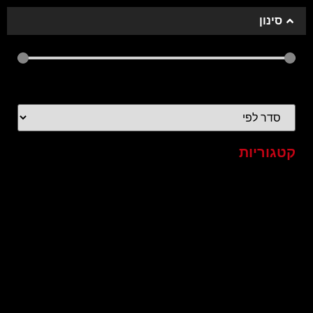
סינון
אורך הסרטון
40
—
0
קטגוריות
כל הסרטונים
2020
4k
60FPS