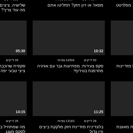
, מפלרטט
מסאז' או זיון חזק? תחליטו אתם
שלישיה, ציצים 
מה עוד צריך?
05:30
10:32
50 לייקים
14504 צפיות
35 לייקים
בלונדיניות בסרט באיכות HD מזדיינות
סקס צעירות: מפתיעות גבר עם אורגיה
סקסית שרוכבת 
מחרמנת בטירוף!
ציצי טבעי יפה מ
14:15
11:25
28 לייקים
13183 צפיות
35 לייקים
 מאוננת
בלונדינית מזדיינת חזק מלקקת ביצים
מה שמתחיל במ
וזין גדול
לסקס מענג