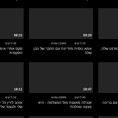
08:31
09:29
15 לייקים
12494 צפיות
39 לייקים
ודנט שלה,
אמא כוסית מזדיינת עם החבר של הבן
סקס אחרי אימ
שלה
הסקסית
18:11
18:47
85 לייקים
10699 צפיות
24 לייקים
עם בריכה
אנג'לה מאוננת מול המצלמה - היא
אוהב לזיין כל
פצצה מהלכת
שלי ולגמור עלי