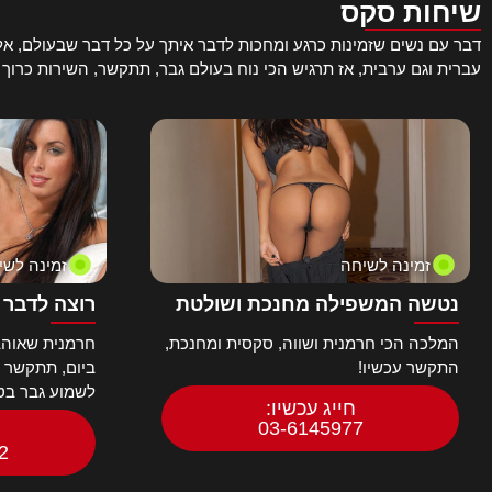
שיחות סקס
פארודיה
דבר עם נשים שזמינות כרגע ומחכות לדבר איתך על כל דבר שבעולם, אל ת
פופולרי לנשים
עברית וגם ערבית, אז תרגיש הכי נוח בעולם גבר, תתקשר, השירות כרוך
פורנו HD
פטיש רגליים
פטישים
פיסטינג
צ'כיות
ציצי גדול
ציצי קטן
צעירה/מבוגר
זמינה לשיחה
זמינה לשי
צעירות 18+
נטשה המשפילה מחנכת ושולטת
רוצה לדבר 
צעצועי מין
צרפתיות
המלכה הכי חרמנית ושווה, סקסית ומחנכת,
חרמנית שאוהב
קוריאניות
התקשר עכשיו!
ביום, תתקשר ות
קרמפי – Creampie
לשמוע גבר בטל
חייג עכשיו:
קשירות
03-6145977
רוכבות על זין
2
רומנטי