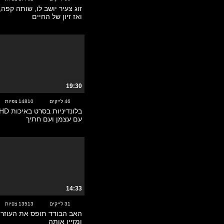
אסייתיות
זוג צעיר יושב לו, שותה קפה
ואז זיון של החיים
אקסקלוסיבי
בגידות – קוקהולד
בוקאקי
בייביסיטר
בלונדיוניות
ברונטיות
19:30
ברזילאיות
46 לייקים
14810 צפיות
בריטיות
ג'ינג'יות
עם עצמן ועם חתיך
גמירות על הפנים
גנגבאנג
גרמניות
דוגי סטייל
דחיפת אצבעות
הארדקור
14:33
הודיות
31 לייקים
13513 צפיות
הנטאי
האב הבודד תופס את העוזרת
ומזיין אותה