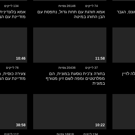
74 לייקים
26146 צפיות
134 לייקים
ונס, הגבר
אמא חורגת עם תחת גדול, נתפסת עם
אמא בלונדינית 
הבן החורג במיטה
מזדיינת עם הב
10:46
11:58
37 לייקים
20436 צפיות
76 לייקים
 לזיין
בחורה צ'כית נוסעת במונית, הם
צעירה כוסית, 
מפלרטטים ומפה לשם זיון מטורף
מזדיינת עם המ
במונית
38:58
10:22
134 לייקים
16918 צפיות
112 לייקים