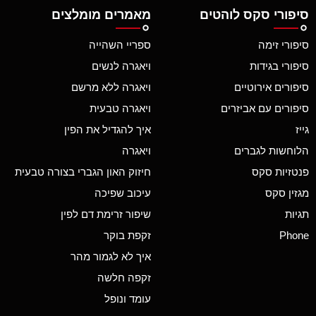
סיפורי סקס לוהטים
מאמרים מומלצים
סיפורי זימה
ספריי השהייה
סיפורי בגידות
ויאגרה לנשים
סיפורים אירוטיים
ויאגרה ללא מרשם
סיפורים עם אביזרים
ויאגרה טבעית
גייז
איך להגדיל את הפין
הלוחשות לגברים
ויאגרה
פנטזיות סקס
חיזוק האון הגברי בצורה טבעית
מגזין סקס
עיכוב שפיכה
תגיות
שיפור זרימת דם לפין
Phone
זקפת בוקר
איך לא לגמור מהר
זקפה חלשה
עומד ונופל