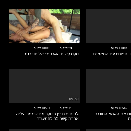
10:17
11004 צפיות
23 לייקים
10913 צפיות
ון ספורט עם המאמנת
סקס קשוח ואגרסיבי של חובבנים
09:50
10562 צפיות
11 לייקים
10501 צפיות
 יום את האמא החורגת
ג'ני חייבת זין בבוקר וגם שיגמרו עליה
ה
אחרת קשה לה להתעורר