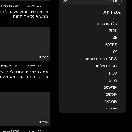
127 לייקים
51989 צפיות
זיון אגרסיבי וחזק על גבול הא
קטגוריות
ממש אונס את הזונה
כל הסרטונים
2020
4k
60FPS
69
07:27
BBW בחורות שמנות
BDSM שליטה
104 לייקים
20511 צפיות
אמא חרמנית נותנת לחתן שלה
POV
אותה בתחת והבת מסתכלת
SFW
אודישנים
אוספים
אורגזמה
אורגיות
איטלקיות
07:16
אירופאיות
אנאלי
56 לייקים
17762 צפיות