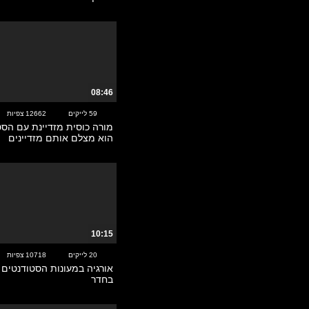
השפרצות
השתנות
וידאו
זין גדול
חדירה כפולה
חובבניות
08:46
יפניות
59 לייקים
12662 צפיות
כוכבות פורנו
מורה כוסית מזדיינת עם הסט
כוסיות
הוא מצלם אותם מזדיינים
לטיניות
ליקוק כוס
לסביות
מאוננות
מאחורי הקלעים
מבוגרות
10:15
מילפיות
20 לייקים
10718 צפיות
מלצמות רשת
אורגיה במעונות הסטודנטים 
בחדר
מסאז'
מסיבות סקס