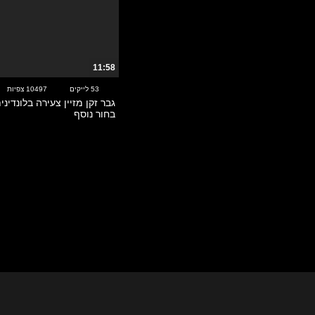
מעשנות
מצוירים
מצחיק
מציצות
11:58
מקועקעות
53 לייקים
10497 צפיות
משחקי תפקידים
גבר זקן מזיין צעירה בלונדינ
נערות קולג'
בחור נוסף
נשואות
סטרפ-און
סטרפטיז
סלבס
סקס בין גזעי
סקס במשפחה
סקס בציבור
סקס ישראלי
סרטי וינטאג'
סרטי סקס כלליים
עבודת יד – הנדג'וב
ערביות