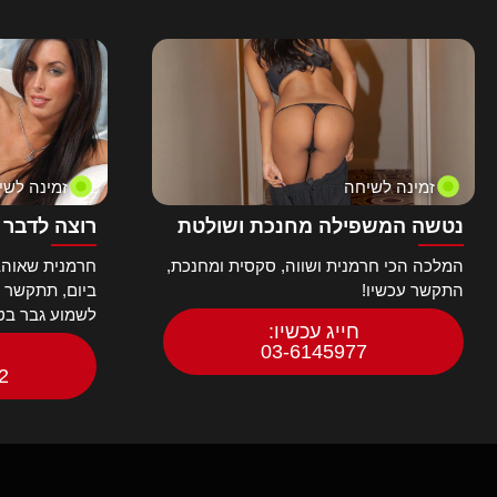
רוסיות
רק אישה
שוודיות
שחורות
שלישיות
תחפושות
תחת גדול
זמינה לשיחה
זמינה לשי
תלמידות
תלת מימד מציאותי
נטשה המשפילה מחנכת ושולטת
רוצה לדבר 
המלכה הכי חרמנית ושווה, סקסית ומחנכת,
חרמנית שאוהב
התקשר עכשיו!
ביום, תתקשר ות
לשמוע גבר בטל
חייג עכשיו:
03-6145977
2