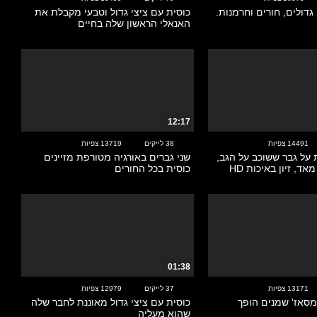
גדולים, חורים וחרמנות.
כוסית עם ציצי גדול וטבעי מקבלת את
האנאלי הראשון שלה בחיים
12:17
14491 צפיות
38 לייקים
13719 צפיות
על גבר ששוכב על הגב,
שני גברים באורגיה מטורפת מזיינים
אד, זיון באיכות HD
כוסית בכל החורים
01:38
13171 צפיות
37 לייקים
12979 צפיות
סאז' שמנים הופך
כוסית עם ציצי גדול מאוננת לחבר שלה
שהוא מעליה