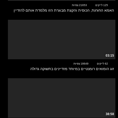
125 לייקים
21653 צפיות
האמא החורגת, הכוסית והקצת מבוגרת הזו מלמדת אותם להזדיין
03:15
62 לייקים
18649 צפיות
זוג הומואים רומנטיים במיוחד מזדיינים בתשוקה גדולה
38:58