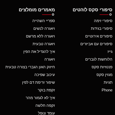
סיפורי סקס לוהטים
מאמרים מומלצים
סיפורי זימה
ספריי השהייה
סיפורי בגידות
ויאגרה לנשים
סיפורים אירוטיים
ויאגרה ללא מרשם
סיפורים עם אביזרים
ויאגרה טבעית
גייז
איך להגדיל את הפין
הלוחשות לגברים
ויאגרה
פנטזיות סקס
חיזוק האון הגברי בצורה טבעית
מגזין סקס
עיכוב שפיכה
תגיות
שיפור זרימת דם לפין
Phone
זקפת בוקר
איך לא לגמור מהר
זקפה חלשה
עומד ונופל