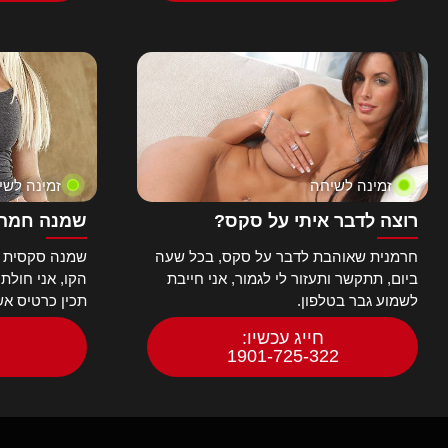
השפרצות
השתנות
וידאו
זין גדול
חדירה כפולה
חובבניות
יפניות
כוכבות פורנו
זמינה לשיחה
זמינה לשי
כוסיות
לטיניות
רוצה לדבר איתי על סקס?
שמנה חמה 
ליקוק כוס
חרמנית שאוהבת לדבר על סקס, בכל שעה
שמנה סקסית ח
לסביות
ביום, תתקשר ותעזור לי לגמור, אני חייבת
הקו, אני חולת
מאוננות
לשמוע גבר בטלפון.
תכין כרטיס א
מאחורי הקלעים
חייג עכשיו:
מבוגרות
1901-725-322
מילפיות
מלצמות רשת
מסאז'
מסיבות סקס