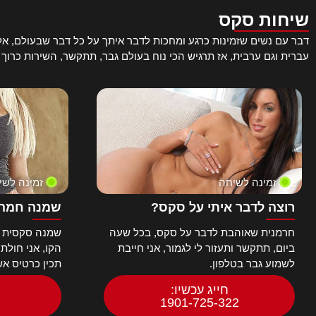
אסייתיות
שיחות סקס
אקסקלוסיבי
דבר עם נשים שזמינות כרגע ומחכות לדבר איתך על כל דבר שבעולם, אל ת
בגידות – קוקהולד
עברית וגם ערבית, אז תרגיש הכי נוח בעולם גבר, תתקשר, השירות כרוך
בוקאקי
בייביסיטר
בלונדיוניות
ברונטיות
ברזילאיות
בריטיות
ג'ינג'יות
גמירות על הפנים
זמינה לשיחה
זמינה לשי
גנגבאנג
רוצה לדבר איתי על סקס?
שמנה חמה 
גרמניות
דוגי סטייל
חרמנית שאוהבת לדבר על סקס, בכל שעה
שמנה סקסית ח
ביום, תתקשר ותעזור לי לגמור, אני חייבת
הקו, אני חולת
דחיפת אצבעות
לשמוע גבר בטלפון.
תכין כרטיס א
הארדקור
הודיות
חייג עכשיו:
הנטאי
1901-725-322