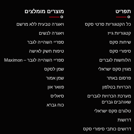
תפריט
מוצרים מומלצים
כל הקטגוריות סרטי סקס
ויאגרה טבעית ללא מרשם
קטגוריות גייז
ויאגרה לנשים
שיחות סקס
ספריי השהייה לגבר
סיפורי סקס
טיפות חשק לאישה
הלוחשות לגברים
ספריי השהייה לגבר – Maximon
מגזין סקס ישראלי
שמן לסקס
פרסום באתר
שמן אמור
הכרויות בטלפון
פוואר און
מערכת הכרויות לגברים
סיאליס
שאוהבים גברים
כוח גברא
טלגרם סקס ישראלי
דרושות
דרושים כותבי סיפורי סקס