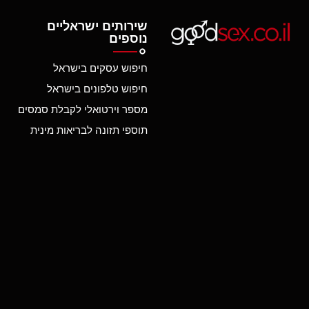
מעשנות
מצוירים
שירותים ישראליים
נוספים
מצחיק
מציצות
חיפוש עסקים בישראל
מקועקעות
חיפוש טלפונים בישראל
משחקי תפקידים
נערות קולג'
מספר וירטואלי לקבלת סמסים
נשואות
תוספי תזונה לבריאות מינית
סטרפ-און
סטרפטיז
סלבס
סקס בין גזעי
סקס במשפחה
סקס בציבור
סקס ישראלי
סרטי וינטאג'
סרטי סקס כלליים
עבודת יד – הנדג'וב
ערביות