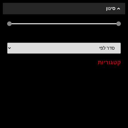
סינון
אורך הסרטון
40
—
0
קטגוריות
כל הסרטונים
2020
4k
60FPS