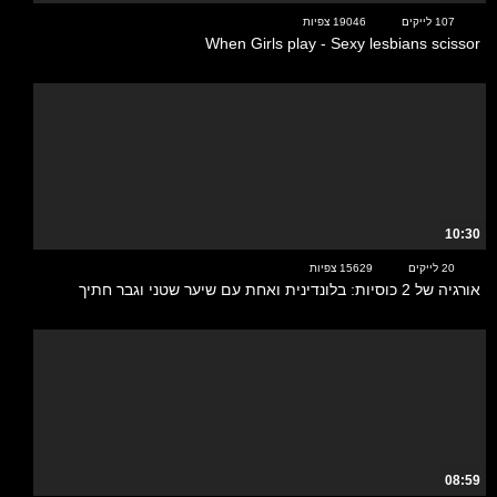
107 לייקים
19046 צפיות
When Girls play - Sexy lesbians scissor
10:30
20 לייקים
15629 צפיות
אורגיה של 2 כוסיות: בלונדינית ואחת עם שיער שטני וגבר חתיך
08:59