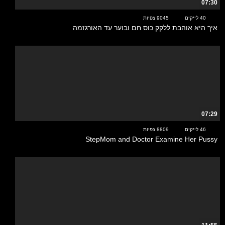
07:30
40 לייקים
9045 צפיות
איך היא אוהבת ללקק כוס חם ובוער עד האורגזמה
07:29
46 לייקים
8809 צפיות
StepMom and Doctor Examine Her Pussy