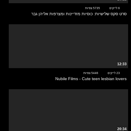
6 לייקים
5735 צפיות
סרט סקס שלישיות: כוסיות מזדיינות ומצרפות אליהן גבר
12:33
23 לייקים
5446 צפיות
Nubile Films - Cute teen lesbian lovers
20:34