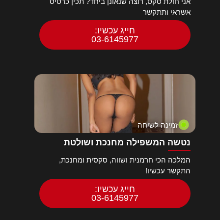
אני חולת סקס, רוצה שנאונן ביחד? תכין כרטיס
אשראי ותתקשר
חייג עכשיו:
03-6145977
זמינה לשיחה
נטשה המשפילה מחנכת ושולטת
המלכה הכי חרמנית ושווה, סקסית ומחנכת,
התקשר עכשיו!
חייג עכשיו:
03-6145977