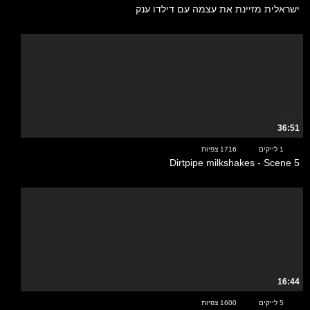
ישראלית מזיינת את עצמה עם דילדו ענק
36:51
1 לייקים
1716 צפיות
Dirtpipe milkshakes - Scene 5
16:44
5 לייקים
1600 צפיות