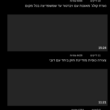
19 לייקים
5066 צפיות
נערת קולג' מאוננת עם ויברטור עד שמשפריצה בכל מקום
15:24
11 לייקים
4426 צפיות
צעירה כוסית מזדיינת חזק ביחד עם דובי
11:21
9 לייקים
4284 צפיות