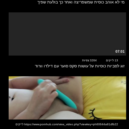
מי לא אוהב כוסית שמשפריצה ואחר כך בולעת שפיך
07:01
13 לייקים
3264 צפיות
זוג לסביות כוסיות על עושות סקס סוער עם דילדו וורוד
00:36
https://www.pornhub.com/view_video.php?viewkey=ph60644a91dfb22 לייקים