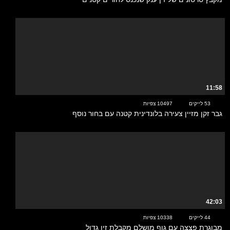
11:58
53 לייקים
10497 צפיות
גבר זקן מזיין צעירה בלונדינית קטנה עם בחור נוסף
42:03
44 לייקים
10338 צפיות
מבוגרת פצצה עם גוף מושלם מקבלת זין גדול