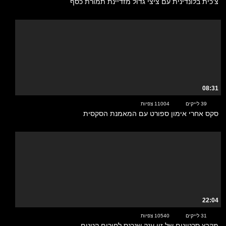
צ'כית בלונדינית עם ציצי גדול מזדיינת תמורת כסף
08:31
39 לייקים
11004 צפיות
סקס אחרי אימון ספורט עם המאמנת הסקסית
22:04
31 לייקים
10540 צפיות
מקבץ סרטונים של זין ענק שנכנס לחורים קטנים