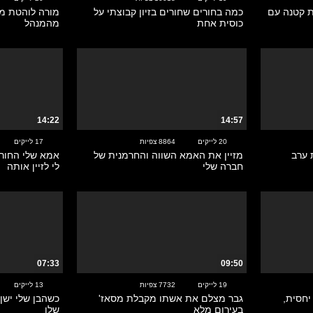
ית קטנה עם
כמה בחורים שחורים בזיון קבוצתי על
מורה לוהטת מק
כוסית אחת
מהמנהל
14:22
14:57
20 לייקים
8864 צפיות
17 לייקים
 ערב
מזיין את האמא השווה והחרמנית של
אמא שלי החורג
חברה שלי
לי לזיין אותה
07:33
09:50
19 לייקים
7732 צפיות
13 לייקים
יחסית,
גבר מצלם את אשתו מקבלת מסאז'
כשהבן שלי ישן
בעירום מלא
שלו