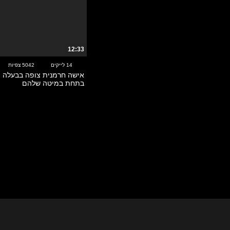
מעשנות
מצוירים
מצחיק
מציצות
12:33
מקועקעות
14 לייקים
5042 צפיות
משחקי תפקידים
אישה חרמנית צופה בבעלה מז
נערות קולג'
בתחת במיטה שלהם
נשואות
סטרפ-און
סטרפטיז
סלבס
סקס בין גזעי
סקס במשפחה
סקס בציבור
סקס ישראלי
סרטי וינטאג'
סרטי סקס כלליים
עבודת יד – הנדג'וב
ערביות