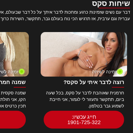
שיחות סקס
פארודיה
דבר עם נשים שזמינות כרגע ומחכות לדבר איתך על כל דבר שבעולם, אל ת
פופולרי לנשים
עברית וגם ערבית, אז תרגיש הכי נוח בעולם גבר, תתקשר, השירות כרוך
פורנו HD
פטיש רגליים
פטישים
פיסטינג
צ'כיות
ציצי גדול
ציצי קטן
צעירה/מבוגר
זמינה לשיחה
זמינה לשי
צעירות 18+
רוצה לדבר איתי על סקס?
שמנה חמה 
צעצועי מין
צרפתיות
חרמנית שאוהבת לדבר על סקס, בכל שעה
שמנה סקסית ח
קוריאניות
ביום, תתקשר ותעזור לי לגמור, אני חייבת
הקו, אני חולת
קרמפי – Creampie
לשמוע גבר בטלפון.
תכין כרטיס א
קשירות
חייג עכשיו:
רוכבות על זין
1901-725-322
רומנטי