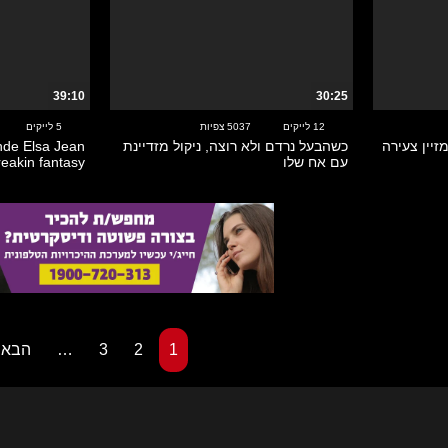
39:10
30:25
12 לייקים
5037 צפיות
5 לייקים
יין צעירה
כשהבעל נרדם ולא רוצה, ניקול מזדיינת
onde Elsa Jean
עם אח שלו
reakin fantasy
1
2
3
…
הבא