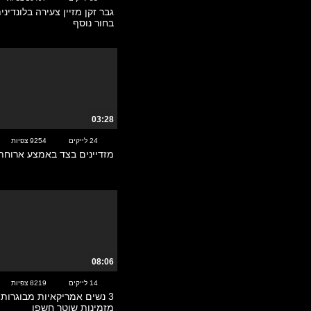
אסייתיות
גבר זקן מזיין צעירה בלונדינ
בחור נוסף
אקסקלוסיבי
בגידות – קוקהולד
בוקאקי
בייביסיטר
בלונדיוניות
ברונטיות
03:28
ברזילאיות
24 לייקים
9254 צפיות
בריטיות
מזדיינים בצד באמצע ארוחת
ג'ינג'יות
גמירות על הפנים
גנגבאנג
גרמניות
דוגי סטייל
דחיפת אצבעות
הארדקור
08:06
הודיות
14 לייקים
8219 צפיות
הנטאי
3 נשים אמריקאיות מבוגרות 
מזמינות שוטר חשפן