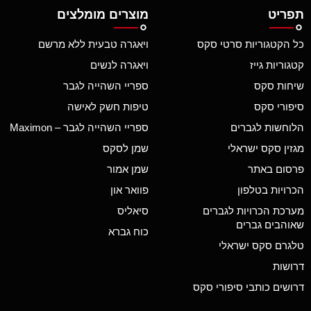
תפריט
מוצרים מומלצים
כל הקטגוריות סרטי סקס
ויאגרה טבעית ללא מרשם
קטגוריות גייז
ויאגרה לנשים
שיחות סקס
ספריי השהייה לגבר
סיפורי סקס
טיפות חשק לאישה
הלוחשות לגברים
ספריי השהייה לגבר – Maximon
מגזין סקס ישראלי
שמן לסקס
פרסום באתר
שמן אמור
הכרויות בטלפון
פוואר און
מערכת הכרויות לגברים
סיאליס
שאוהבים גברים
כוח גברא
טלגרם סקס ישראלי
דרושות
דרושים כותבי סיפורי סקס