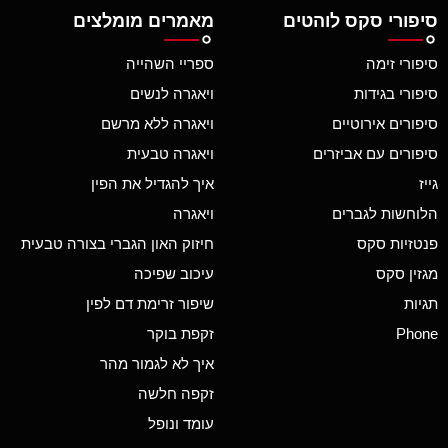
סיפורי סקס לוהטים
מאמרים מומלצים
סיפורי זימה
ספריי השהייה
סיפורי בגידות
ויאגרה לנשים
סיפורים אירוטיים
ויאגרה ללא מרשם
סיפורים עם אביזרים
ויאגרה טבעית
גייז
איך להגדיל את הפין
הלוחשות לגברים
ויאגרה
פנטזיות סקס
חיזוק האון הגברי בצורה טבעית
מגזין סקס
עיכוב שפיכה
תגיות
שיפור זרימת דם לפין
Phone
זקפת בוקר
איך לא לגמור מהר
זקפה חלשה
עומד ונופל