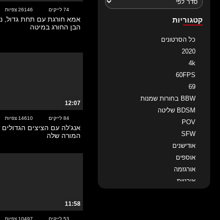
74 לייקים
26146 צפיות
אמא חורגת עם תחת גדול, 
קטגוריות
הבן החורג במיטה
כל הסרטונים
2020
4k
60FPS
69
BBW בחורות שמנות
12:07
BDSM שליטה
84 לייקים
14610 צפיות
POV
אנג'לה עם הציצים הגדולים 
SFW
המורה שלה
אודישנים
אוספים
אורגזמה
אורגיות
איטלקיות
11:58
אירופאיות
אנאלי
53 לייקים
10497 צפיות