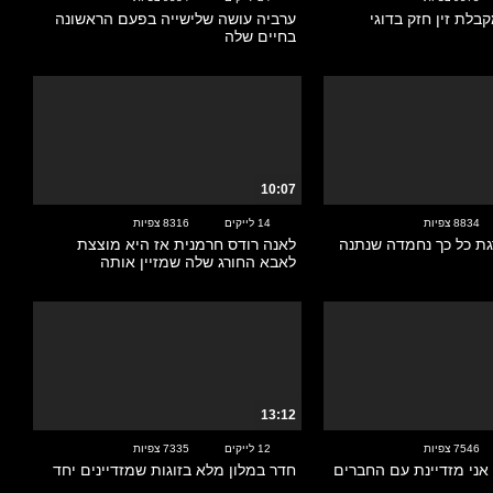
בלת זין חזק בדוגי
ערביה עושה שלישייה בפעם הראשונה
בחיים שלה
10:07
8834 צפיות
14 לייקים
8316 צפיות
ת כל כך נחמדה שנתנה
לאנה רודס חרמנית אז היא מוצצת
לאבא החורג שלה שמזיין אותה
13:12
7546 צפיות
12 לייקים
7335 צפיות
 אני מזדיינת עם החברים
חדר במלון מלא בזוגות שמזדיינים יחד