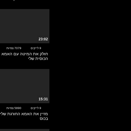
השפרצות
השתנות
וידאו
זין גדול
חדירה כפולה
חובבניות
23:02
יפניות
9 לייקים
7079 צפיות
כוכבות פורנו
חולק את המיטה עם האמא ה
כוסיות
הכוסית שלי
לטיניות
ליקוק כוס
לסביות
מאוננות
מאחורי הקלעים
מבוגרות
15:31
מילפיות
9 לייקים
5890 צפיות
מלצמות רשת
מזיין את האמא החורגת שלי 
בכוס
מסאז'
מסיבות סקס