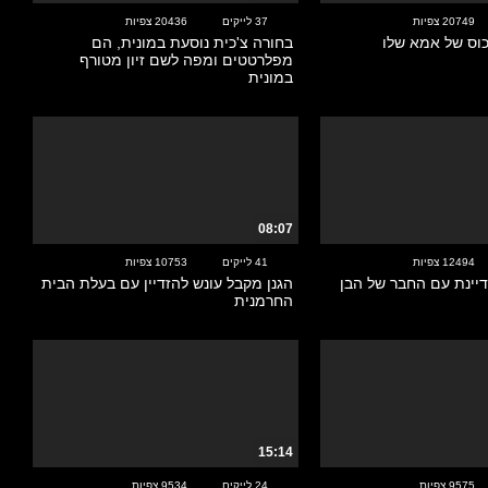
20749 צפיות
37 לייקים
20436 צפיות
כוס של אמא שלו
בחורה צ'כית נוסעת במונית, הם
מפלרטטים ומפה לשם זיון מטורף
במונית
08:07
12494 צפיות
41 לייקים
10753 צפיות
יינת עם החבר של הבן
הגנן מקבל עונש להזדיין עם בעלת הבית
החרמנית
15:14
9575 צפיות
24 לייקים
9534 צפיות