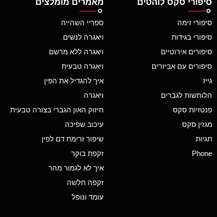
סיפורי סקס לוהטים
מאמרים מומלצים
סיפורי זימה
ספריי השהייה
סיפורי בגידות
ויאגרה לנשים
סיפורים אירוטיים
ויאגרה ללא מרשם
סיפורים עם אביזרים
ויאגרה טבעית
גייז
איך להגדיל את הפין
הלוחשות לגברים
ויאגרה
פנטזיות סקס
חיזוק האון הגברי בצורה טבעית
מגזין סקס
עיכוב שפיכה
תגיות
שיפור זרימת דם לפין
Phone
זקפת בוקר
איך לא לגמור מהר
זקפה חלשה
עומד ונופל