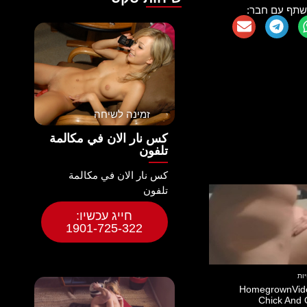
שתף עם חבר:
זמינה לשיחה
كس نار الان في مكالمة
تلفون
كس نار الان في مكالمة
تلفون
חייג עכשיו:
1901-725-322
HomegrownVide
Chick And 