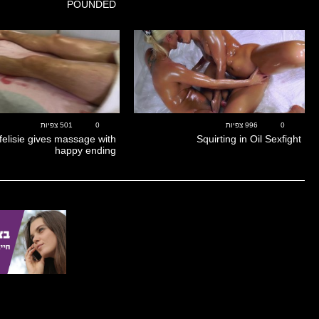
POUNDED
10:45
36:49
0
996 צפיות
0
501 צפיות
felisie gives massage with
Squirting in Oil Sexfight
happy ending