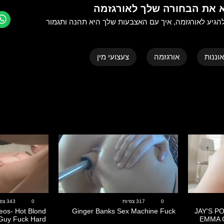
א את הבחורה שלך לאורגזמה
הגיע ל
אורגזמה
, איך עם האצבעות שלך היא תהנה ותגמור
אוננות
אורגזמה
צעצועי מין
08:51
19:01
0
317 צפיות
0
343 צפיות
os- Hot Blond
Ginger Banks Sex Machine Fuck
JAY'S P
Guy Fuck Hard
EMMA 