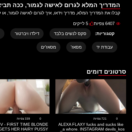
המדריך המלא לגרום לאישה לגמור, ככה תבי
קבלו את המדריך המלא, מדריך וידאו, איך לגרום לאישה לגמור, או ל
6407 צפיות
5 לייקים
קטגוריות:
סקס לנשים בלבד
דילדו ויברטור
עבודת יד
מסאז'
מסאז'ים
סרטונים דומים
12:27
21:22
0
721 צפיות
0
339 צפיות
OV - FIRST TIME BLONDE
ALEXA FLAXY fucks and sucks like
GETS HER HAIRY PUSSY
a whore. INSTAGRAM devils_kos_