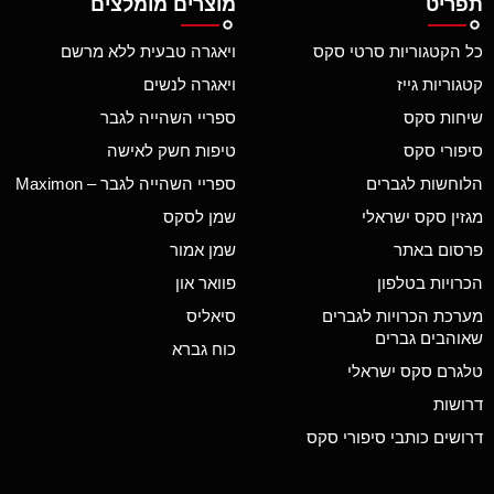
תפריט
מוצרים מומלצים
כל הקטגוריות סרטי סקס
ויאגרה טבעית ללא מרשם
קטגוריות גייז
ויאגרה לנשים
שיחות סקס
ספריי השהייה לגבר
סיפורי סקס
טיפות חשק לאישה
הלוחשות לגברים
ספריי השהייה לגבר – Maximon
מגזין סקס ישראלי
שמן לסקס
פרסום באתר
שמן אמור
הכרויות בטלפון
פוואר און
מערכת הכרויות לגברים
סיאליס
שאוהבים גברים
כוח גברא
טלגרם סקס ישראלי
דרושות
דרושים כותבי סיפורי סקס