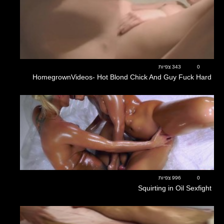
08:51
0
343 צפיות
HomegrownVideos- Hot Blond Chick And Guy Fuck Hard
36:49
0
996 צפיות
Squirting in Oil Sexfight