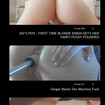
12:27
0
339 צפיות
JAY'S POV - FIRST TIME BLONDE EMMA GETS HER
HAIRY PUSSY POUNDED
19:01
0
317 צפיות
Ginger Banks Sex Machine Fuck