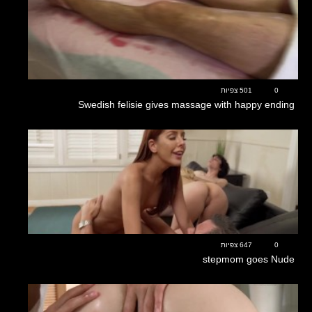
10:45
0
501 צפיות
Swedish felisie gives massage with happy ending
22:48
0
647 צפיות
stepmom goes Nude