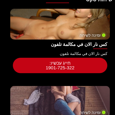
זמינה לשיחה
كس نار الان في مكالمة تلفون
كس نار الان في مكالمة تلفون
חייג עכשיו:
1901-725-322
זמינה לשיחה