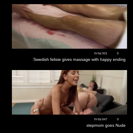
10:45
0
501 צפיות
Swedish felisie gives massage with happy ending
22:48
0
647 צפיות
stepmom goes Nude