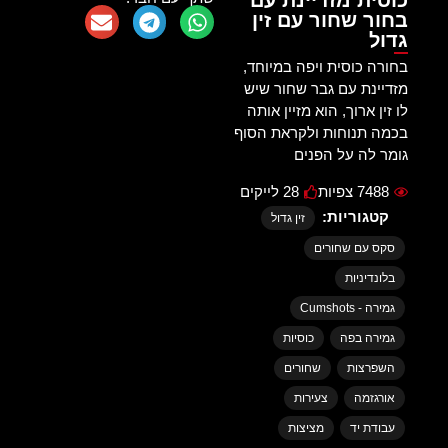
כוסית מזדיינת עם
בחור שחור עם זין
גדול
בחורה כוסית ויפה במיוחד,
מזדיינת עם גבר שחור שיש
לו זין ארוך, הוא מזיין אותה
בכמה תנוחות ולקראת הסוף
גומר לה על הפנים
7488 צפיות
28 לייקים
קטגוריות:
זין גדול
סקס עם שחורים
בלונדיניות
גמירה - Cumshots
גמירה בפה
כוסיות
השפרצות
שחורים
אורגזמה
צעירות
עבודת יד
מציצות