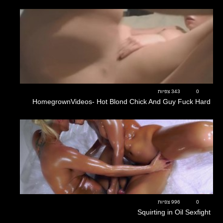
08:51
0
343 צפיות
HomegrownVideos- Hot Blond Chick And Guy Fuck Hard
36:49
0
996 צפיות
Squirting in Oil Sexfight