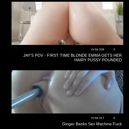
12:27
0
339 צפיות
JAY'S POV - FIRST TIME BLONDE EMMA GETS HER
HAIRY PUSSY POUNDED
19:01
0
317 צפיות
Ginger Banks Sex Machine Fuck