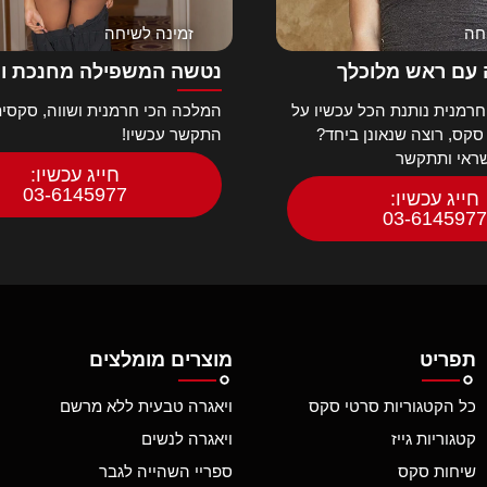
חה
זמינה לשיחה
עם ראש מלוכלך
נטשה המשפילה מחנכת ו
רמנית נותנת הכל עכשיו על
המלכה הכי חרמנית ושווה, סקסית
 סקס, רוצה שנאונן ביחד?
התקשר עכשיו!
שראי ותתקשר
חייג עכשיו:
03-6145977
חייג עכשיו:
03-6145977
תפריט
מוצרים מומלצים
כל הקטגוריות סרטי סקס
ויאגרה טבעית ללא מרשם
קטגוריות גייז
ויאגרה לנשים
שיחות סקס
ספריי השהייה לגבר