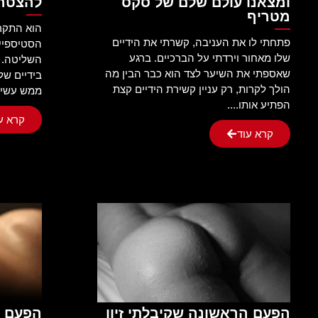
ומצאנו עולם שלם של סקס
להצטר
מטריף
הוא התקרב
פתחתי לו את העניבה, קשרתי את הידיים
הסטיספייר
שלו מאחור וירדתי על הברכיים. ברגע
השליטה. מ
שאספתי את השיער לצד הוא כבר הבין מה
בידיים של
הולך לקרות, רק עניין קשירת הידיים קצת
ממש עשיתי
הפתיע אותו....
קרא ע
קרא עוד
הפעם הראשונה שקיבלתי זיון
הפעם ה