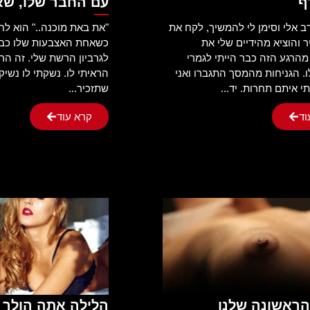
ף
עם החבר שלו, שא
 אלי וסימן לי להמשיך, לקח את
"את באת מוכנה.." הוא לחש
 והוציא מהידיים שלי את
כשאחת האצבעות שלו כב
הרגע הזה כבר הייתי לגמרי
לגרביון הרשת שלי. זה הרט
ו. הגניחות מהמסך התגברו ואני
הראיתי לו. נשקתי לו נשי
 איתם תחרות. יד...
שתזכיר...
וד
קרא עוד
ראשונה שלנו
הלילה אתה הולך ל