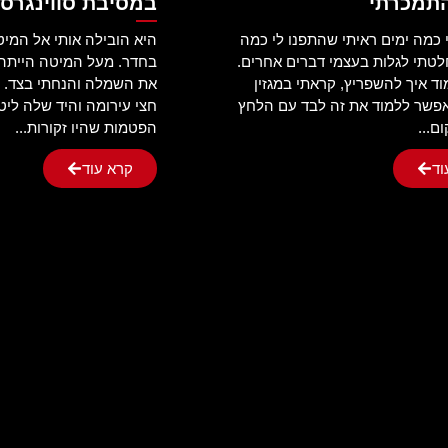
התמכרתי
במסיבת סווינגרס
כמה ימים ראיתי שהתפנו לי כמה
היא הובילה אותי אל המי
טתי לגלות בעצמי דברים אחרים.
בחדר. מעל המיטה הייתה
וד איך להשפריץ, קראתי במגזין
את השמלה והנחתי בצד. ה
פשר ללמוד את זה לבד עם הלחץ
חצי עירומה והיד שלה ליט
ום...
הפטמות שהיו זקורות...
וד
קרא עוד