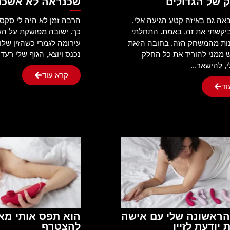
של הגדולים
שכנראה לא אשכח
ה גם באיזה קטע הגיעה אלי,
הרבה זמן לא היה לי סקס 
יקשתי את זה, באמת. התחלתי
כך. ישובה מפושקת על ה
ות מהמשחק הזה. בחובה הזאת
עירומה לגמרי כשהזין שלו
 ממני להוריד את כל החלק
נכנס ויוצא, הגוף שלי רעד ו
, להישאר...
קרא עוד
וד
ראשונה שלי עם אישה
הוא תפס אותי מאו
יודעת לזיין
להצטרף