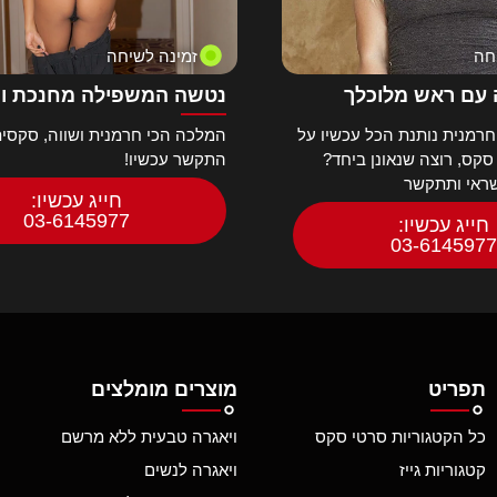
חה
זמינה לשיחה
עם ראש מלוכלך
נטשה המשפילה מחנכת ו
רמנית נותנת הכל עכשיו על
המלכה הכי חרמנית ושווה, סקסית
 סקס, רוצה שנאונן ביחד?
התקשר עכשיו!
שראי ותתקשר
חייג עכשיו:
03-6145977
חייג עכשיו:
03-6145977
תפריט
מוצרים מומלצים
כל הקטגוריות סרטי סקס
ויאגרה טבעית ללא מרשם
קטגוריות גייז
ויאגרה לנשים