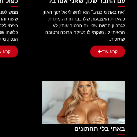
עם החבר שלו, שאני אסרב?
כפול ו
"את באת מוכנה.." הוא לחש לי אל תוך האוזן
ממש לפני 
כשאחת האצבעות שלו כבר חדרה מתחת
שעות והחל
לגרביון הרשת שלי. זה הרטיב אותי, לא
רציתי ללמ
הראיתי לו. נשקתי לו נשיקה ארוכה ורטובה
כלשהו שא
שתזכיר...
הנכון, מיק
קרא עוד
קרא ע
באתי בלי תחתונים