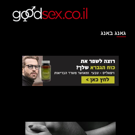
גאנג באנג