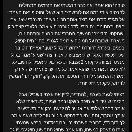
טובה" הוא אמר ואני כבר הרגשתי את הזרמים מתחילים
להרטיב אותי. "מה את לובשת?" הוא שאל. והוסיף "את האמת.
אל תגידי סתם. אני רוצה אותך הכי טבעית". השבתי שאני עם
חזיה ותחתונים. "תורידי ילדה טובה" הוא אמר. בלעתי קצת רוק
ושתקתי. "קדימה" המשיך. הסרתי את החזיה והתחתונים,
נשארתי שכובה על המיטה עירומה לגמרי. בחוץ היה קפוא,
בפנים, בערתי. "הורדתי" לחשתי בקול קטן. "יופי ילדה טובה
שלי, עכשיו תלקקי שתי אצבעות, אני רוצה לשמוע" אמר בקול
ממיס ומצווה. ליקקתי 2 אצבעות, לא יכולתי אפילו לחשוב על
לא לעשות את מה שהוא אמר, כל מה שרציתי זה שהוא רק
ימשיך. השמעתי לו דרך הטלפון את הליקוק. "חזק יותר" המשיך
לדרוש, ליקקתי חזק יותר.
רציתי לגעת בעצמי, להחדיר, לזיין את עצמי בשבילו אבל
חיכיתי שיגיד. הוא חיכה בשקט כמה שניות, כשראיתי שלא
אומר דבר שאלתי אם אני יכולה לגעת. "רק אם תשמיעי לי
אותך גומרת, ותהיי חייבת להקשיב טוב טוב למה שאני אומר
לך תוך כדי, ברור?" השבתי "כן, ברור אדוני". ברקע שמעתי
אותו מתעסק במשהו, הוא אמר שהוא התפשט, הוא עכשיו גם