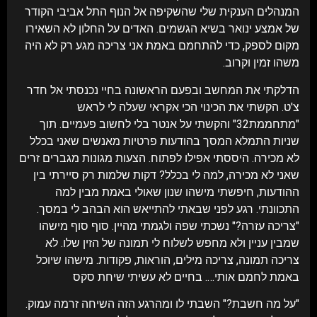
המנהלים הענקית שלי שהשקיפה אל הנוף התל אביבי הקודר
של אמצע ינואר בשיא הגשמים. האדים על החלון לא השאירו
מקום לספק, כדי להתחמם באמת אני צריכה מגע רק לא היה
משהו זמין וקרוב.
הדלקתי את המחשב ובפעם הראשונה בחיי נכנסתי אל חדר
צ'ט. הקשתי את הכינוי הכי אקראי שעלה לי לראש
"מתחממת32" והקשתי על אנטר בלי לחשוב פעמיים. תוך
שניות התמלא המסך בהודעות פרטיות מאנשים שאני בכלל
לא מכירה. היססתי אפילו לפתוח. הצעות מגונות מגברים זרים
שאני לא מכירה, למה לי בכלל? דקות שלמות רק סיירתי בין
ההודעות, חיפשתי מישהו שנון שאולי באמת מבין למה
התכוונתי. רגע לפני שבאתי להתייאש הוא הבהב לי במסך.
"צריכה עזרה?" נשכתי שפה ולגמתי מהיין. סוף סוף מישהו
שמבין עניין ולא מחפש לשלוח לי תמונה של הזין שלו. לא
צריכה תמונה, צריכה מילים, הוראות, פקודות. מישהו שיוכל
באמת לחמם אותי…. בחיים לא עשיתי
שיחת סקס
"על מה חשבת?" השבתי לו ומהרגע הזה
.
השיחה זרמה עמוק