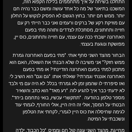
התחלנו בשיחה על איך מתחממים בלילה הקפוא הזה,
המשכנו בתיאור של מה כל אחד עושה ומשם כבר נהיה חם
יותר. ממש חם יותר. בחוץ הגשם לא הפסיק לנקוש על החלון
עם מוזיקת רקע של ברקים ורעמים ואני כבר הייתי רק עם
חזייה ותחתונים, מסתכלת לצדדים ותוהה מתי בפעם
האחרונה ישבתי ככה עם עצמי, עם חזייה ותחתונים, כוס יין,
מפושקת ונוגעת בעצמי.
הבחור מהצד השני סחף אותי. "מתי בפעם האחרונה גמרת
ממש חזק?" אני משיבה לו שלא הבנתי את השאלה, האם הוא
מתכוון למתי בפעם האחרונה הזדיינתי? או מתי בפעם
האחרונה אוננתי וגמרתי? שאלתי אותו. "גם וגם" הוא השיב לי.
ואז סיפרתי לו שהמון זמן לא גמרתי בכלל. לא היה עם מי ולבד
לא ידעתי כבר איך להגיע לזה. "רע מאד" הוא כתב והשאיר
מספר טלפון בהודעה . "תתקשרי עכשיו, בואי נתחמם ביחד".
הבטתי על המסך, אולי זה היה היין, אולי החורף, לגמתי עוד
לגימה שחיסלה את כוס היין לגמרי, לקחתי את הטלפון
ונשכבתי על המיטה.
מחייגת, מהצד השני עונה קול חם וממיס. "כל הכבוד, ילדה