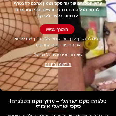
ערוץ הטלגרם של גוד סקס מזמין אתכם להצטרף
ולהנות מכל התכנים הכי חדשים והכי מחרמנים
עם תוכן בלעדי לערוץ!
הצטרף עכשיו
רוצים להצטרף לדף הפייסבוק שלנו, ודרך שם לקרוא
את הסיפורי סקס החדשים
שאנחנו מפרסמים כל שבוע?
הירשמו בחינם
טלגרם סקס ישראלי – ערוץ סקס בטלגרם!
סקס ישראלי איכותי
טלגרם סקס ישראלי הוא המקום הכי מחרמן בטלגרם. הצטרפו