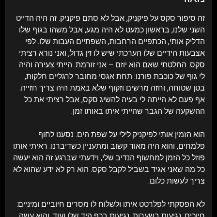
זה סיפור סקס על פיקניק, אבל לא סתם פיקניק. זה היה הדייט
השני שלנו, בראשון כמעט לא היה מגע, אבל משהו בגוף שלו
הדליק אותי, הכתפיים הרחבות, השפתיים העבות שלו. לפי
אצבעות הידיים שלו הערכתי שיש לו זין גדול, ואני נורא רציתי
סקס. החלטתי שאם הוא יוזם – אני זורמת. הייתי צעירה והיה
לי גוף של כוכבת פורנו: תחת אגסי מחובר לרגליים חלקות,
בטן שטוחה, וחזה מרשים וזקוף שלא באמת היה צריך חזייה.
אף פעם לא הייתה לי בעיה להשיג סקס, אבל רציתי את כל
ההשקעה של הגבר שהייתי איתו באותו זמן.
הוא הזמין אותי לפיקניק לילי על שפת הים. נסענו לחוף
פלמחים, והוא היה מאוד קשוב ומתעניין כשדיברנו. ראיתי אותו
פוזל כל הזמן למחשוף הנדיב שלי, וידעתי שברגע זה הוא יעשה
כל מה שאני אגיד בשביל לקבל סקס. הוא רק לא ידע שהוא לא
צריך לעשות כלום.
לא הפסקתי לפלרטט איתו ולשלוח לו מסרים חיוביים ומיניים:
חיוכים, נגיעות בשערות, נגיעות בכף היד שלו ועוד, והוא עשה