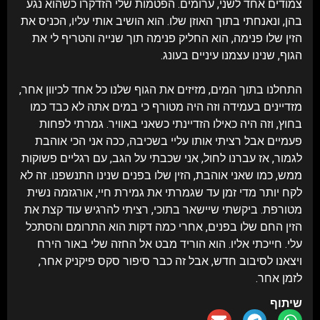
צמודים אחד לשני, ערומים. הפטמות שלי הזדקרו כשהוא נגע
בהן, ונאנחתי בתוך האוזן שלו. הוא הושיב אותי עליו, הכניס את
הזין שלו פנימה, הוא החליק פנימה תוך שנייה והטריף לי את
הגוף, שנינו עצמנו עיניים בעונג.
התחלנו בתוך המים, מזיזים את הגוף שלנו כל אחד לכיוון אחר,
מזדיינים בעמידה וזה היה מטורף כי במים אתה לא כבד כמו
בחוץ, וזה היה כאילו הזדיינתי כשאני באוויר. גמרתי לפחות
פעמיים אבל רציתי אותו עליי בשכיבה, ככה אני הכי אוהבת
לגמור, אז עברנו לחול, אני שכבתי על הגב, עם רגליים פשוקות
ממש, כמו שאני אוהבת, הזין שלו בפנים שנינו התנשפנו. זה לא
לקח יותר מדי זמן עד שגמרתי את גמירת חיי,
אורגזמה נשית
. ביקשתי שיישאר בתוכי, רציתי להרגיש עוד קצת את
מטורפת
הזין החם שלו בפנים, אחרי כמה דקות הוא התרומם והסתכל
עלי. חייכתי אליו. הוא הוריד מבט אל החזה שלי באור הירח
ויצאנו לסיבוב חדש, אבל זה כבר סיפור סקס פיקניק אחר,
לזמן אחר.
שיתוף