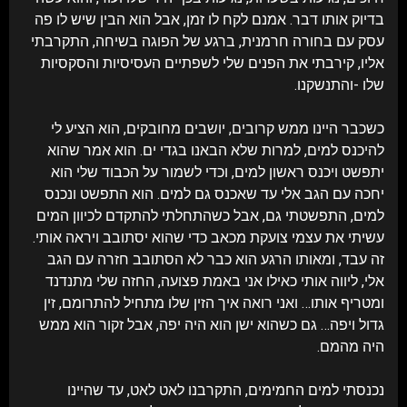
בדיוק אותו דבר. אמנם לקח לו זמן, אבל הוא הבין שיש לו פה
עסק עם בחורה חרמנית, ברגע של הפוגה בשיחה, התקרבתי
אליו, קירבתי את הפנים שלי לשפתיים העסיסיות והסקסיות
שלו -והתנשקנו.
כשכבר היינו ממש קרובים, יושבים מחובקים, הוא הציע לי
להיכנס למים, למרות שלא הבאנו בגדי ים. הוא אמר שהוא
יתפשט ויכנס ראשון למים, וכדי לשמור על הכבוד שלי הוא
יחכה עם הגב אלי עד שאכנס גם למים. הוא התפשט ונכנס
למים, התפשטתי גם, אבל כשהתחלתי להתקדם לכיוון המים
עשיתי את עצמי צועקת מכאב כדי שהוא יסתובב ויראה אותי.
זה עבד, ומאותו הרגע הוא כבר לא הסתובב חזרה עם הגב
אלי, ליווה אותי כאילו אני באמת פצועה, החזה שלי מתנדנד
ומטריף אותו… ואני רואה איך הזין שלו מתחיל להתרומם,
זין
ויפה… גם כשהוא ישן הוא היה יפה, אבל זקור הוא ממש
גדול
היה מהמם.
נכנסתי למים החמימים, התקרבנו לאט לאט, עד שהיינו