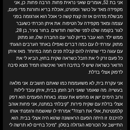
אני בת 52, אומרים שאני נראית פחות. הרבה פחות. כן, אני
מקפידה מאד על כושר וספורט, אוכלת בריא וחורגת מדי פעם,
מבשלת מדהים אז זה קצת קשה כי אוכל הוא אורגזמה בפני
עצמה ומאד מקפידה על הטיפוח. את איתן הכרתי כשעבר
לגור בקומה שלנו לפני שלושה חודשים. בחור צעיר, בן 28,
ממש ילד. הוא עבר בדיוק לגור עם החברה שלו, זוג מתוק
מתוק. עזרתי לו עם כמה דברים ואפילו באחד הערבים הגעתי
עם עוגה כדי שתהיה להם קבלת פנים חמה במיוחד. מאז איתן
כל פעם זרק לי את הזבל כשראה שקית בחוץ, הביא לי את
הדואר כשראה שיש לי בתיבה דואר ואיכשהו תמיד מצא סיבה
לדפוק אצלי בדלת.
אני עקרת בית, לא משועממת כמו שאתם חושבים. אני מלאה
בעשייה. מה שאומר שאני רוב הזמן בבית, איתן עובד לילות
ורוב הימים ישן או מחפש את עצמו. באחת הפעמים הוא דפק
אצלי בדלת עם שקית פירות. "קיבלתי במתנה, אני פחות אוהב
קלמנטינות, אולי את רוצה?" אמרתי לו שאשמח והזמנתי אותו
להיכנס. זו היתה הפעם הראשונה שהוא היה אצלי בבית. הוא
התיישב על הכורסא הגדולה בסלון. "מיכל בחיים לא תרשה לי