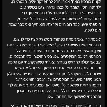
לקנות כורסא כזאת" אמר והחל להתפרקד עליה. הבטתי בו,
ילד יפה. חסון, שומר על עצמו. נראה שגם בכושר טוב.
הריבועים שלו בבטן בלטו נהדר על הכורסא תוך כדי
התפרקדות. "אז פשוט תבוא לפה בשעות היום" אמרתי,
הוספתי שאני לבד רוב היום וקרצתי. הוא חייך ואני כבר שמתי
מים לקפה.
"אכפת לך שאני אפתח כפתור? ממש רק קצת כדי לנשום,
הכורסא הזאת עושה לי חשק.." שאל ואני השבתי שירגיש בנוח.
ואכן, הרגיש מאד בנוח. כשהסתובבתי איתן כבר היה על
הכורסא רק עם הבוקסרים שלו, בלי החולצה ובלי המכנסיים.
"גם אני יכולה להרגיש בנוח?" שאלתי כשהתקרבתי עם הקפה
ופרוסת עוגה רכה. הוא הביט במחשוף שלי ומלמל משהו
שדומה ל'כן'. נשקתי לו תוך כדי שהקפה עדיין בידיים שלי וחלק
ממנו נשפך מעט על הבוקסרים שלו. "נעים" הוא אמר על
הקפה הרותח שנשפך עליו מעט. "אני מצטערת, אני אנקה לך"
ובלי לחשוב פעמיים בכלל ירדתי על הברכיים עם מגבון
והתחלתי לשפשף את התחתון שלו.
תוך כמה שניות כבר אפשר היה לראות שאיתן מאד מושפע