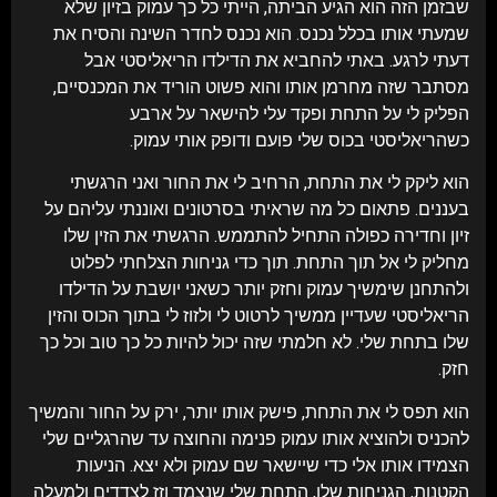
שבזמן הזה הוא הגיע הביתה, הייתי כל כך עמוק בזיון שלא
שמעתי אותו בכלל נכנס. הוא נכנס לחדר השינה והסיח את
דעתי לרגע. באתי להחביא את הדילדו הריאליסטי אבל
מסתבר שזה מחרמן אותו והוא פשוט הוריד את המכנסיים,
הפליק לי על התחת ופקד עלי להישאר על ארבע
כשהריאליסטי בכוס שלי פועם ודופק אותי עמוק.
הוא ליקק לי את התחת, הרחיב לי את החור ואני הרגשתי
בעננים. פתאום כל מה שראיתי בסרטונים ואוננתי עליהם על
זיון וחדירה כפולה התחיל להתממש. הרגשתי את הזין שלו
מחליק לי אל תוך התחת. תוך כדי גניחות הצלחתי לפלוט
ולהתחנן שימשיך עמוק וחזק יותר כשאני יושבת על הדילדו
הריאליסטי שעדיין ממשיך לרטוט לי ולזוז לי בתוך הכוס והזין
שלו בתחת שלי. לא חלמתי שזה יכול להיות כל כך טוב וכל כך
חזק.
הוא תפס לי את התחת, פישק אותו יותר, ירק על החור והמשיך
להכניס ולהוציא אותו עמוק פנימה והחוצה עד שהרגליים שלי
הצמידו אותו אלי כדי שיישאר שם עמוק ולא יצא. הניעות
הקטנות, הגניחות שלו, התחת שלי שנצמד וזז לצדדים ולמעלה