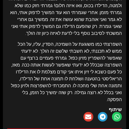
ולמטה, הדילדו בכוס, וואו איזה חלום! גמרתי חזק כמו שלא
גמרתי מזמן. אחרי שגמרתי הוא עוד המשיך לדפוק אותי, הוא
לא גמר ואני אוהבת שהוא עושה את זה. ממשיך גם אחרי
שאני גומרת. רק שהפעם הדילדו גם המשיך לדפוק אותי ואני
המשכתי לסיבוב נוסף בלי לדעת לאיזה כיוון זה הולך.
השפרצתי כמו משוגעת על השמיכה, הסדין, עליו, על הכל.
ממש לא תכננתי, לא חשבתי שלשם זה הולך. לא ידעתי
שאפשר להשפריץ מזיון כפול. גמרתי פעמיים ברצף עם
השפרצה שבכלל לא ידעתי שאפשר לעשות אותה ככה. מאז,
כל פעם כשבא לי זיון איתו אני קודם מצלמת לו את הדילדו
הריאליסטי בהטענה ושולחת לו תמונה אחת של הדילדו,
ותמונה אחת שלי מחכה לו. התמכרתי להשפרצות ולזיון כפול
ואני בכלל לא רוצה גמילה. רק שזה ימשיך כל הזמן, בלי
הפסקה.
שיתוף