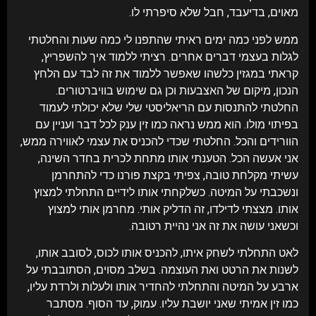
מאוים, בדיעבד, חבל שלא סיפרתי לו.
ממש לפני כמה ימים ראיתי שהתפנו לי כמה שעות והחלטתי
לגלות בעצמי דברים אחרים. רציתי ללמוד איך להשפריץ,
קראתי במגזין כלשהו שאפשר ללמוד את זה לבד עם הלחץ
הנכון, מיקום של האצבעות וכן גם שימוש בוויברטורים.
החלטתי להתנסות עם הריאליסטי שלי שלא יכולתי לעמוד
בפיתוי מולו. הוא ממש נראה כמו זין ענק לכל דבר ועניין עם
הוורידים והכל. החלטתי שכדי להכניס את עצמי לאווירה ממש,
אני אעשה הכל. הטענתי אותו מתחת לכרית בחדר השינה,
עשיתי מקלחת טובה, צפיתי בקצת פורנו כדי להתחרמן
ונשכבתי על המיטה. כשלקחתי אותו לידיים התחלתי למצוץ
אותו. מצצתי לדילדו, זה הדליק אותי. מחרמן אותי למצוץ
וכשאני עושה את זה אני נהיית רטובה.
לאט התחלתי לשחק איתו, להכניס אותו לכוס, לסובב אותו,
לשנות את הרטט ואת העוצמה. בשלב מסוים, הסתובבתי על
ארבע על המיטה והתחלתי להחדיר אותו ולעלות ולרדת עליו,
כמו זין אמיתי שאני יושבת עליו. עמוק, עד הסוף. מסתבר