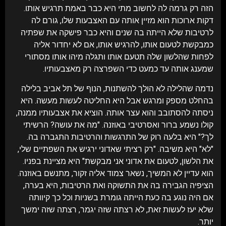
הזה רק גרמה לה לחשוב מתי היא כבר באמת תרגיש אותו.
דקות ארוכות הוא מזיין אותה עם האצבעות שלו, גורם לה
לרטיבות שלא הייתה בה שנים והיא כבר פישקה את שפתיה
כמבקשת לטעום אותו, להרגיש אותו, אם לא יחדור אליה
לפחות שהלשון שלה תטעם אותו ותגלה מיהו אותו מסתורי
שמענג אותה עד כמעט כדי השפרצה רק מאצבעותיו.
נדמה שהלילה לא הולך להשתנות, הנוף של תל אביב בלילה
בהחלט מספק ומרגש אבל היא החליטה לעשות מעשה. היא
ניסתה להסתובב והוא עצר אותה. הוציא את אצבעותיו ממנה,
קולו נשמע ברור ואסרטיבי באוזנה. "מה את עושה? הרשיתי
לך?" היא בלעה רוק של התרגשות והרטיבות התגברה בה.
"לא" היא משיבה. "רק רציתי שאדוני ירגיש את השפתיים שלי,
את הלשון, לטעום את אדוני אני מבקשת" היא מציינת בפניו.
הוא עדיין לא המשיך, נשאר צמוד אליה זקור, מתנשם באוזנה.
הציפיה הגבירה בה את התשוקה ואת הרטיבות, היא בערה,
אם היה נוגע בה כעת הייתה גומרת בשניות וכל כך קיוותה
שלא יעז לעשות זאת, לא רצתה שזה יגמר, רצתה שזה ימשך
יותר.