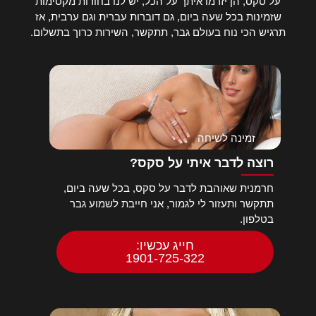
על סקס, הן יזרמו איתך על הכל, יש לנו בחורות מקסימות
שזמינות בכל שעה ביום, גם דוברות עברית וגם ערבית, אז
תרגיש הכי נוח בעולם גבר, תתקשר, השירות כרוך בתשלום.
זמינה לשיחה
רוצה לדבר איתי על סקס?
חרמנית שאוהבת לדבר על סקס, בכל שעה ביום,
תתקשר ותעזור לי לגמור, אני חייבת לשמוע גבר
בטלפון.
חייג עכשיו:
1901-725-322