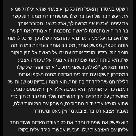
השקט במסדרון האפל היה כל כך עוצמתי שהיא יכלה לשמוע
את רעש הבד של העניבה שלו שמשתחררת ממנו, הוא קשר
את עיניה. "עכשיו אני מרשה לך, אבל כשאני מסובב אותך,
ברור?" היא מהנהנת לראשה כהסכמה. הוא מהדק את הקשר
של העניבה על עיניה, מרים את החצאית שלה כך שיוכל לראות
אותה נוטפת, מפשק אותה, מסובב אותה בעדינות כמו הייתה
חומר נוזלי בידיו ומוריד אותה עם ידו על ראשה אל הזין הזקור
שלו. היא פותחת את שפתיה והוא מניח על שפתיה אצבע
אחת ומצקצק. "לא לא, כשאני מחליט" אומר וההד של קולו
במסדרון השקט עם הזכוכית הגדולה ממנה נשקפו אורות
הלילה המשיך להדהד בה יותר. הוא המתין בדיוק 60 שניות של
דממה כדי לראות איך היא מגיבה אליו, איך היא נוטפת ממנו,
מפושקת, על הברכיים, איך הנשימות שלה מתגברות תוך כדי
שהוא מוציא את שדיה מהחולצה, משחק עם הפטמות שלה,
מעביר אצבע רטובה, צובט, מחזיק מעט ומשחרר.
הוא פישק את שפתיה ומרח את כל האודם האדום שעוד נותר
עליהן עם האצבעות שלו. "עכשיו אפשר" פיקד עליה בקולו