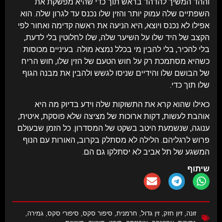
וההד המשיך להדהד בראש תוך כדי שהיא מפשקת את
השפתיים שלה עמוק יותר והזין שלו נכנס עד לגרון שלה. הוא
אפילו לא נכנס ויוצא, היא הניעה את ראשה קדימה ואחור לפי
הקצב של היד שלו על השיער שלה, שלו לחלוטין בלי לדעת,
בלי להכיר, בלי להבין מי בכלל נמצא מולה. בעיניים מכוסות
כשהיא מסתמכת רק על חוש הטעם של הזין שלו, חוש הריח
של הבושם שלו והידיים שניסו לגשש ולהבין את מבנה הגוף
שלו תוך כדי.
כאילו שהוא קרא את התשוקות שלה וידע בדיוק מה היא
אוהבת לעשות, דקות ארוכות של מציצה שלא פוסקת, איטית,
ענוגה, שנשמעת היטב בשקט של המסדרון. כל הזמן שבעולם
פרוש לרגליהם. הלילה לא מסתלק בקרוב, האורות עם הנוף
המשגע של תל אביב לא יסתלקו גם הם.
שיתוף
זונה
,
זיון חזק
,
זין גדול
,
חרמנית
,
סיפור סקס
,
סיפורי סקס
,
גמירה
,